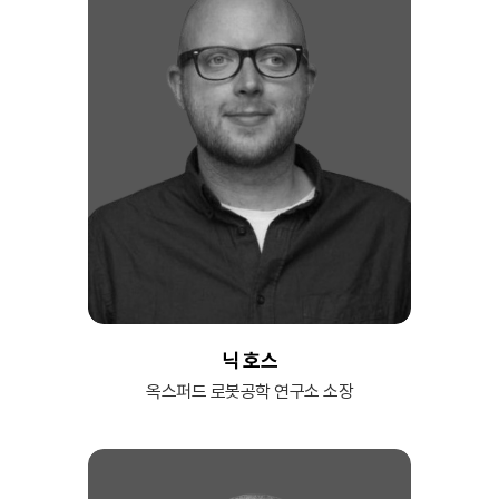
닉 호스
옥스퍼드 로봇공학 연구소 소장