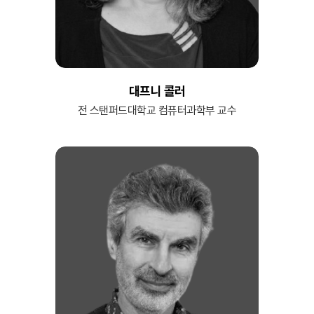
대프니 콜러
전 스탠퍼드대학교 컴퓨터과학부 교수