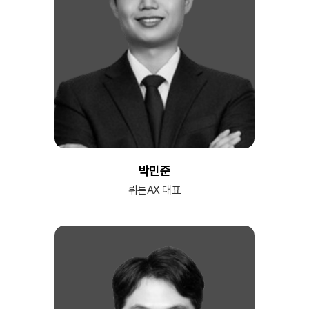
박민준
뤼튼AX 대표