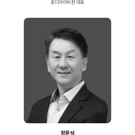
포디아이비젼 대표
장문석