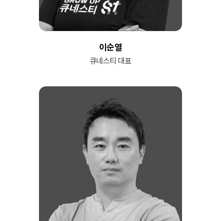
이순열
큐네스티 대표